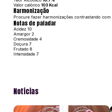
Teor Alcóolico
16.7%
Valor calórico
103 Kcal
Harmonização
Procure fazer harmonizações contrastando com e
Notas de paladar
Acidez
10
Amargor
2
Cremosidade
4
Doçura
7
Frutado
8
Intensidade
7
Notícias