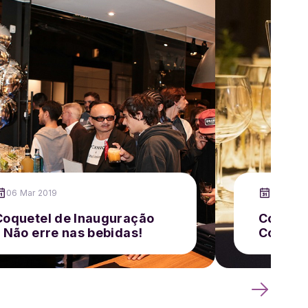
06 Mar 2019
24 Abr 2
Coquetel de Inauguração
Coquete
– Não erre nas bebidas!
Corpora
Valiosa